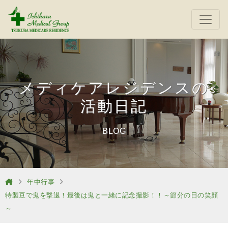
メディケアレジデンスの
活動日記
BLOG
年中行事
特製豆で鬼を撃退！最後は鬼と一緒に記念撮影！！～節分の日の笑顔
～