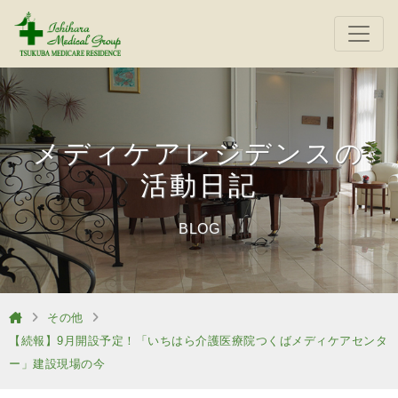
メディケアレジデンスの
活動日記
BLOG
その他
【続報】9月開設予定！「いちはら介護医療院つくばメディケアセンタ
ー」建設現場の今