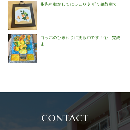
指先を動かしてにっこり♪ 折り紙教室で
「...
ゴッホのひまわりに挑戦中です！③ 完成
ま...
CONTACT