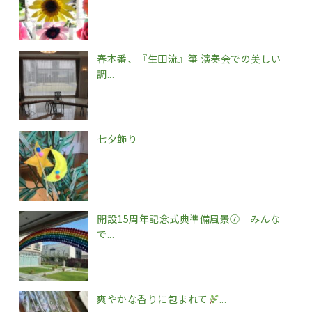
春本番、『生田流』箏 演奏会での美しい
調...
七夕飾り
開設15周年記念式典準備風景⑦ みんな
で...
爽やかな香りに包まれて
...