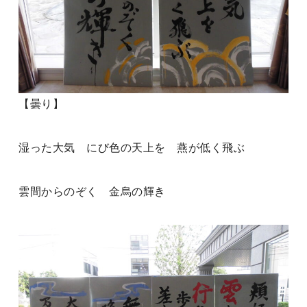
【曇り】
湿った大気 にび色の天上を 燕が低く飛ぶ
雲間からのぞく 金烏の輝き