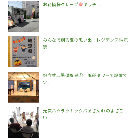
お花模様クレープ
キッチ...
みんなで創る夏の思い出！レジデンス納涼
祭...
記念式典準備風景⑧ 風船タワーで設置で
ワ...
元気ハツラツ！ツクバあさん47のよさこ
い...