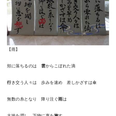
【雨】
頬に落ちるのは
雲
からこぼれた滴
行
き交う人々は 歩みを速め 差しかざすは傘
無数の糸となり 降り注ぐ
雨
は
大地を潤し 万物に惠を
施
す