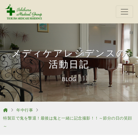
メディケアレジデンスの
活動日記
BLOG
年中行事
特製豆で鬼を撃退！最後は鬼と一緒に記念撮影！！～節分の日の笑顔
～