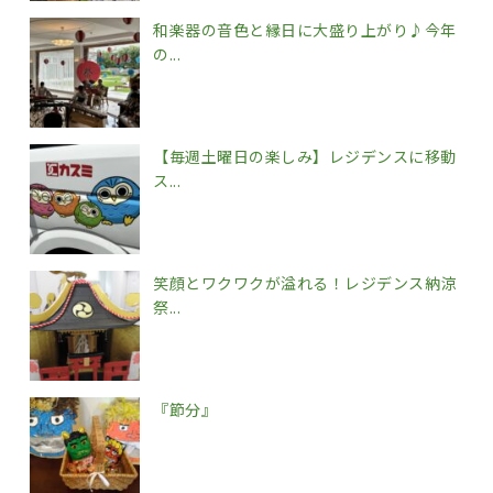
和楽器の音色と縁日に大盛り上がり♪今年
の...
【毎週土曜日の楽しみ】レジデンスに移動
ス...
笑顔とワクワクが溢れる！レジデンス納涼
祭...
『節分』