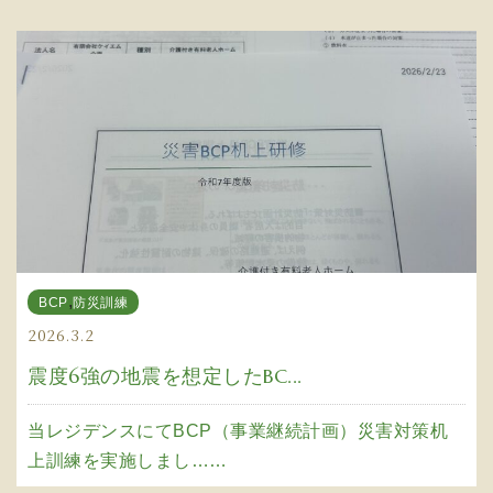
,
BCP
防災訓練
2026.3.2
震度6強の地震を想定したBC...
当レジデンスにてBCP（事業継続計画）災害対策机
上訓練を実施しまし……