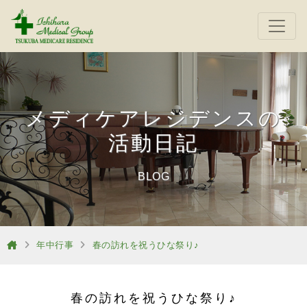
メディケアレジデンスの
活動日記
BLOG
年中行事
春の訪れを祝うひな祭り♪
春の訪れを祝うひな祭り♪