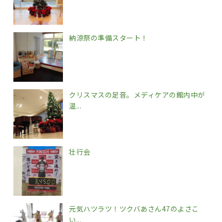
納涼祭の準備スタート！
クリスマスの足音。メディケアの館内中が
温...
壮行会
元気ハツラツ！ツクバあさん47のよさこ
い...