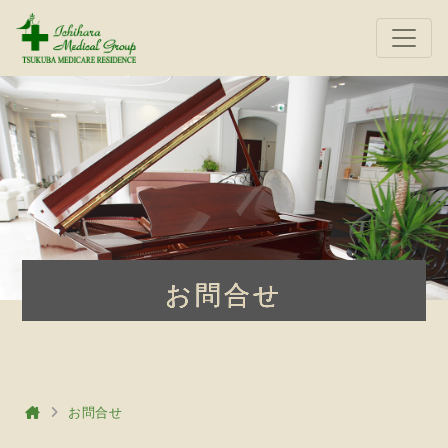
お
問
合
せ
お問合せ