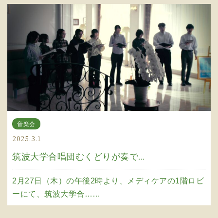
音楽会
2025.3.1
筑波大学合唱団むくどりが奏で...
2月27日（木）の午後2時より、メディケアの1階ロビ
ーにて、筑波大学合……