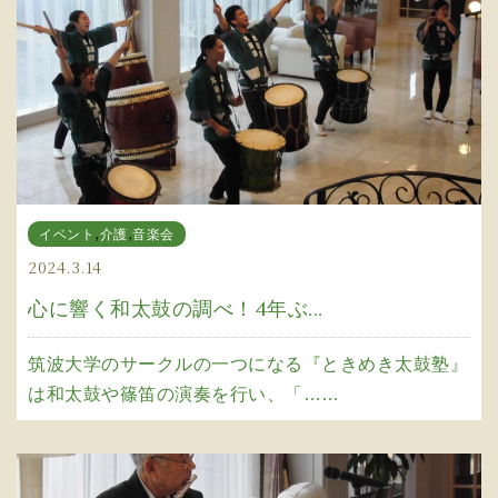
,
,
イベント
介護
音楽会
2024.3.14
心に響く和太鼓の調べ！4年ぶ...
筑波大学のサークルの一つになる『ときめき太鼓塾』
は和太鼓や篠笛の演奏を行い、「……