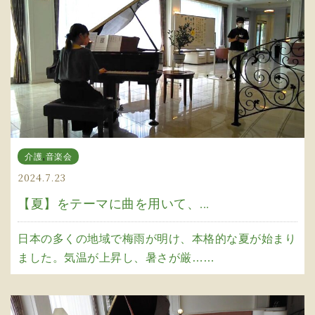
,
介護
音楽会
2024.7.23
【夏】をテーマに曲を用いて、...
日本の多くの地域で梅雨が明け、本格的な夏が始まり
ました。気温が上昇し、暑さが厳……