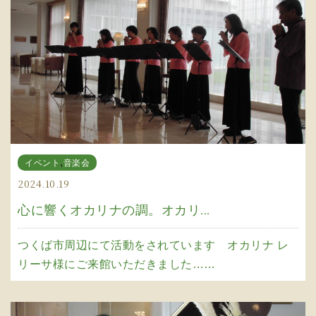
,
イベント
音楽会
2024.10.19
心に響くオカリナの調。オカリ...
つくば市周辺にて活動をされています オカリナ レ
リーサ様にご来館いただきました……